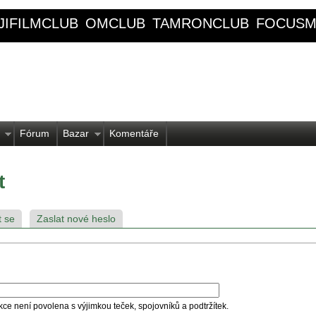
JIFILMCLUB
OMCLUB
TAMRONCLUB
FOCUSM
Fórum
Bazar
Komentáře
t
t se
Zaslat nové heslo
kce není povolena s výjimkou teček, spojovníků a podtržítek.