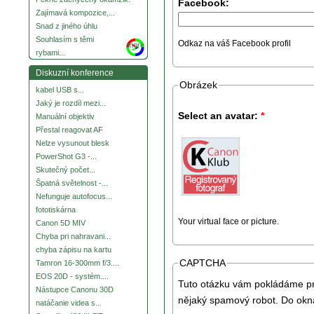
Facebook:
Zajímavá kompozice,...
Snad z jiného úhlu
Souhlasím s těmi
Odkaz na váš Facebook profil
more
rybami...
Diskuzní konference
Obrázek
kabel USB s...
Jaký je rozdíl mezi...
Select an avatar:
*
Manuální objektiv
Přestal reagovat AF
Nelze vysunout blesk
PowerShot G3 -...
Skutečný počet...
Špatná světelnost -...
Nefunguje autofocus...
fototiskárna
Your virtual face or picture.
Canon 5D MIV
Chyba pri nahravani...
chyba zápisu na kartu
CAPTCHA
Tamron 16-300mm f/3....
EOS 20D - systém....
Tuto otázku vám pokládáme pro
Nástupce Canonu 30D
nějaký spamový robot. Do okna
natáčanie videa s...