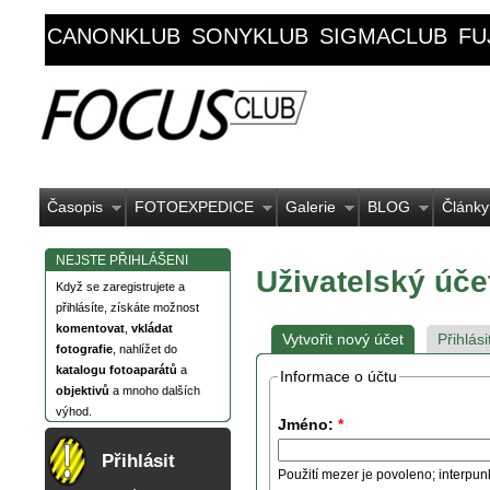
CANONKLUB
SONYKLUB
SIGMACLUB
FU
Časopis
FOTOEXPEDICE
Galerie
BLOG
Články
NEJSTE PŘIHLÁŠENI
Uživatelský úče
Když se zaregistrujete a
přihlásíte, získáte možnost
komentovat
,
vkládat
Vytvořit nový účet
Přihlási
fotografie
, nahlížet do
katalogu fotoaparátů
a
Informace o účtu
objektivů
a mnoho dalších
výhod.
Jméno:
*
Přihlásit
Použití mezer je povoleno; interpun