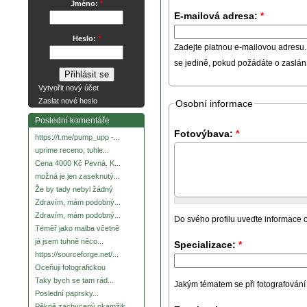
Jméno:
*
E-mailová adresa:
*
Heslo:
*
Zadejte platnou e-mailovou adresu.
se jedině, pokud požádáte o zaslá
Vytvořit nový účet
Zaslat nové heslo
Osobní informace
Poslední komentáře
Fotovýbava:
*
https://t.me/pump_upp -...
uprime receno, tuhle...
Cena 4000 Kč Pevná. K...
možná je jen zaseknutý...
Že by tady nebyl žádný
Zdravím, mám podobný...
Zdravím, mám podobný...
Do svého profilu uveďte informace o
Téměř jako malba včetně
já jsem tuhně něco...
Specializace:
*
https://sourceforge.net/...
Oceňuji fotografickou
Taky bych se tam rád...
Jakým tématem se při fotografování za
Poslední paprsky...
Pěkně zachycený okamžik.