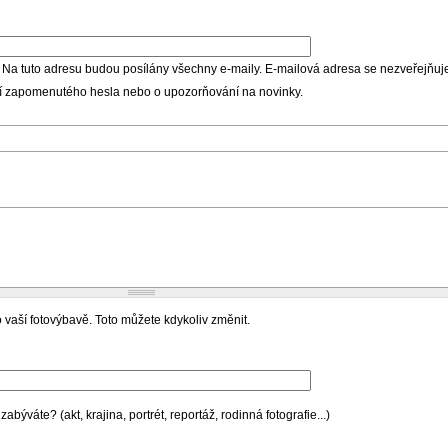
 Na tuto adresu budou posílány všechny e-maily. E-mailová adresa se nezveřejňuje
ní zapomenutého hesla nebo o upozorňování na novinky.
 vaší fotovýbavě. Toto můžete kdykoliv změnit.
býváte? (akt, krajina, portrét, reportáž, rodinná fotografie...)