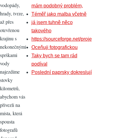
vodopády,
mám podobný problém,
hrady, tvrze,
Téměř jako malba včetně
až přes
já jsem tuhně něco
otevřenou
takového
krajinu s
https://sourceforge.net/proje
nekonečnými
Oceňuji fotografickou
sprškami
Taky bych se tam rád
vody
podíval
najezdíme
Poslední paprsky dokreslují
stovky
kilometrů,
abychom vás
přivezli na
místa, která
spousta
fotografů