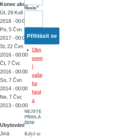
Konec akce
Heslo
Út, 29 Kvě
2018 - 00:00
Po, 5 Čvn
2017 - 00:00
St, 22 Čvn
Obn
2016 - 00:00
oven
Čt, 7 Čvc
í
2016 - 00:00
vaše
So, 7 Čvn
ho
2014 - 00:00
hesl
Ne, 7 Čvc
a
2013 - 00:00
NEJSTE
PŘIHLÁ
ŠENI
Ubytování
Když se
Jiná