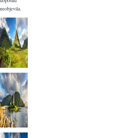
doposud
neobjevila.