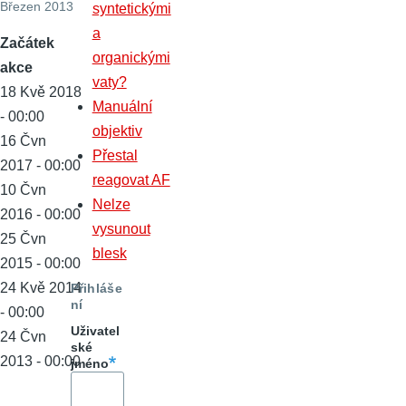
Březen 2013
syntetickými
a
Začátek
organickými
akce
vaty?
18 Kvě 2018
Manuální
- 00:00
objektiv
16 Čvn
Přestal
2017 - 00:00
reagovat AF
10 Čvn
Nelze
2016 - 00:00
vysunout
25 Čvn
blesk
2015 - 00:00
24 Kvě 2014
Přihláše
ní
- 00:00
Uživatel
24 Čvn
ské
2013 - 00:00
jméno