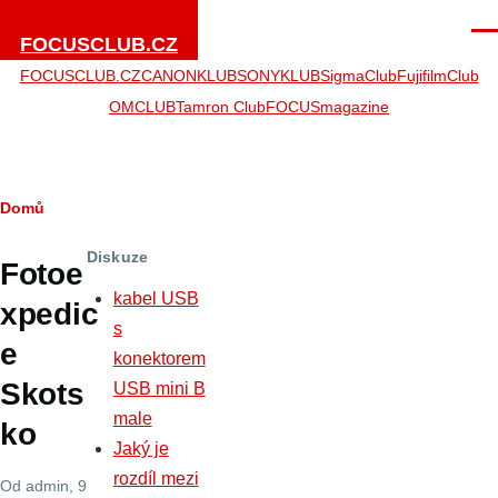
Přejít k hlavnímu obsahu
Men
FOCUSCLUB.CZ
FOCUSCLUB.CZ
CANONKLUB
SONYKLUB
SigmaClub
FujifilmClub
OMCLUB
Tamron Club
FOCUSmagazine
Drobečková
Domů
navigace
Diskuze
Fotoe
kabel USB
xpedic
s
e
konektorem
Skots
USB mini B
male
ko
Jaký je
rozdíl mezi
Od
admin
, 9