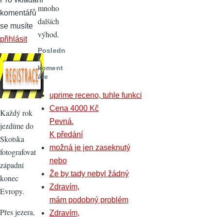
mnoho
komentářů
dalších
se musíte
výhod.
přihlásit
Posledn
í
koment
áře
uprime receno, tuhle funkci
Cena 4000 Kč
Každý rok
Pevná.
jezdíme do
K předání
Skotska
možná je jen zaseknutý
fotografovat
nebo
západní
Že by tady nebyl žádný
konec
Zdravím,
Evropy.
mám podobný problém
Přes jezera,
Zdravím,