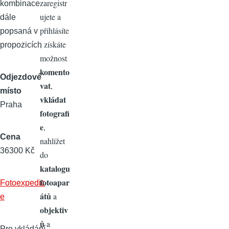
zaregistr
kombinace
ujete a
dále
přihlásíte
popsaná v
, získáte
propozicích
možnost
komento
Odjezdové
vat
,
místo
vkládat
Praha
fotografi
e
,
Cena
nahlížet
36300 Kč
do
katalogu
fotoapar
Fotoexpedic
átů
a
e
objektiv
ů
a
Pro vkládání