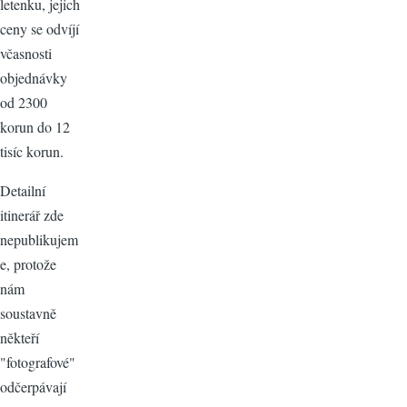
letenku, jejich
ceny se odvíjí
včasnosti
objednávky
od 2300
korun do 12
tisíc korun.
Detailní
itinerář zde
nepublikujem
e, protože
nám
soustavně
někteří
"fotografové"
odčerpávají