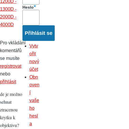
1200D -
Heslo
1300D -
2000D -
4000D
Pro vkládání
Vytv
komentářů
ořit
se musíte
nový
registrovat
účet
nebo
Obn
přihlásit
oven
í
de je možno
vaše
sehnat
ho
ztracenou
hesl
krytku k
a
objektivu?