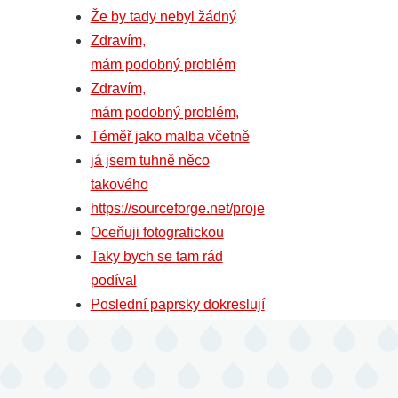
Že by tady nebyl žádný
Zdravím,
mám podobný problém
Zdravím,
mám podobný problém,
Téměř jako malba včetně
já jsem tuhně něco
takového
https://sourceforge.net/proje
Oceňuji fotografickou
Taky bych se tam rád
podíval
Poslední paprsky dokreslují