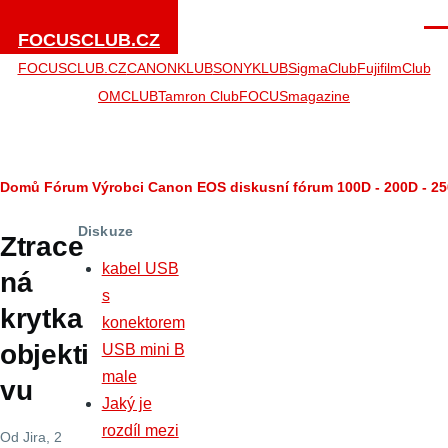
Přejít k hlavnímu obsahu
Men
FOCUSCLUB.CZ
FOCUSCLUB.CZ
CANONKLUB
SONYKLUB
SigmaClub
FujifilmClub
OMCLUB
Tamron Club
FOCUSmagazine
Drobečková
Domů
Fórum
Výrobci
Canon
EOS diskusní fórum
100D - 200D - 25
navigace
Diskuze
Ztrace
kabel USB
ná
s
krytka
konektorem
objekti
USB mini B
male
vu
Jaký je
rozdíl mezi
Od
Jira
, 2