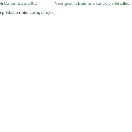
ojeti Canon EOS 600D
Neoriginální baterie a kontroly v letadlech
e
přihlašte
nebo
zaregistrujte
.