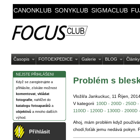
CANONKLUB
SONYKLUB
SIGMACLUB
FU
Časopis
FOTOEXPEDICE
Galerie
BLOG
Články
NEJSTE PŘIHLÁŠENI
Problém s bles
Když se zaregistrujete a
přihlásíte, získáte možnost
komentovat
,
vkládat
Vložil/a Jankuckuc, 11 Říjen, 201
fotografie
, nahlížet do
V kategorii
100D - 200D - 250D -
katalogu fotoaparátů
a
1100D - 1200D - 1300D - 2000D 
objektivů
a mnoho dalších
výhod.
Ahoj, mám problém když používám 
chodí,foťák jemu nedává pokyn. Fo
Přihlásit