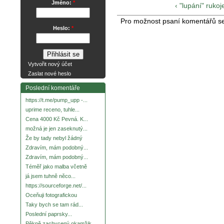
Jméno:
*
‹ "lupání" ruk
Pro možnost psaní komentářů s
Heslo:
*
Vytvořit nový účet
Zaslat nové heslo
Poslední komentáře
https://t.me/pump_upp -...
uprime receno, tuhle...
Cena 4000 Kč Pevná. K...
možná je jen zaseknutý...
Že by tady nebyl žádný
Zdravím, mám podobný...
Zdravím, mám podobný...
Téměř jako malba včetně
já jsem tuhně něco...
https://sourceforge.net/...
Oceňuji fotografickou
Taky bych se tam rád...
Poslední paprsky...
Pěkně zachycený okamžik.