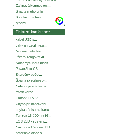
Zajímavá kompozice,...
Snad z jiného úhlu
Souhlasím s těmi
more
rybami...
Diskuzní konference
kabel USB s...
Jaký je rozdíl mezi...
Manuální objektiv
Přestal reagovat AF
Nelze vysunout blesk
PowerShot G3 -...
Skutečný počet...
Špatná světelnost -...
Nefunguje autofocus...
fototiskárna
Canon 5D MIV
Chyba pri nahravani...
chyba zápisu na kartu
Tamron 16-300mm f/3....
EOS 20D - systém....
Nástupce Canonu 30D
natáčanie videa s...