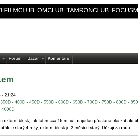
JIFILMCLUB
OMCLUB
TAMRONCLUB
FOCUSM
Fórum
Bazar
Komentáře
kem
4 - 21:24
 350D - 400D - 450D - 550D - 600D - 650D - 700D - 750D - 800D - 850
- 4000D
externí blesk, tak fotím cca 15 minut, najedou přestane bleskat ale b
ťák je starý 4 roky, externí blesk je 2 měsíce starý. Děkuji za radu