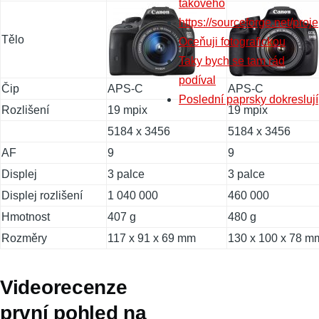
takového
https://sourceforge.net/proje
Tělo
Oceňuji fotografickou
Taky bych se tam rád
podíval
Čip
APS-C
APS-C
Poslední paprsky dokreslují
Rozlišení
19 mpix
19 mpix
5184 x 3456
5184 x 3456
AF
9
9
Displej
3 palce
3 palce
Displej rozlišení
1 040 000
460 000
Hmotnost
407 g
480 g
Rozměry
117 x 91 x 69 mm
130 x 100 x 78 m
Videorecenze
první pohled na