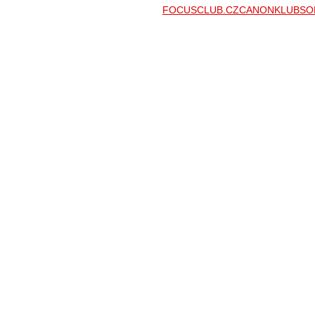
FOCUSCLUB.CZ
CANONKLUB
SO