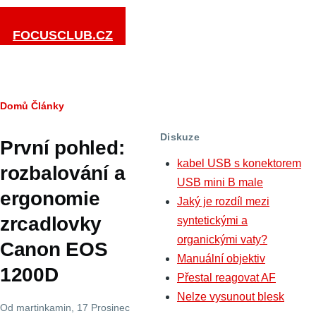
Přejít k hlavnímu obsahu
FOCUSCLUB.CZ
Drobečková
Domů
Články
navigace
Diskuze
První pohled:
kabel USB s konektorem
rozbalování a
USB mini B male
ergonomie
Jaký je rozdíl mezi
zrcadlovky
syntetickými a
organickými vaty?
Canon EOS
Manuální objektiv
1200D
Přestal reagovat AF
Nelze vysunout blesk
Od
martinkamin
, 17 Prosinec