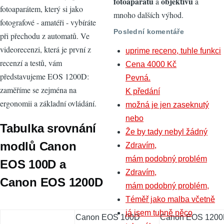
fotoaparátů
objektivů
a
a
fotoaparátem, který si jako
mnoho dalších výhod.
fotografové - amatéři - vybíráte
Poslední komentáře
při přechodu z automatů. Ve
videorecenzi, která je první z
uprime receno, tuhle funkci
recenzí a testů, vám
Cena 4000 Kč
představujeme EOS 1200D:
Pevná.
zaměříme se zejména na
K předání
ergonomii a základní ovládání.
možná je jen zaseknutý
nebo
Tabulka srovnání
Že by tady nebyl žádný
modlů Canon
Zdravím,
mám podobný problém
EOS 100D a
Zdravím,
Canon EOS 1200D
mám podobný problém,
Téměř jako malba včetně
já jsem tuhně něco
Canon EOS 100D
Canon EOS 120