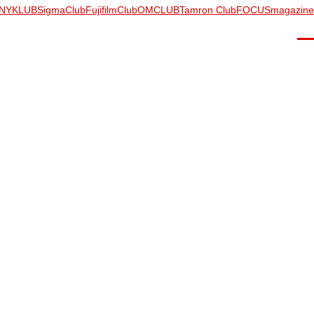
NYKLUB
SigmaClub
FujifilmClub
OMCLUB
Tamron Club
FOCUSmagazine
Men