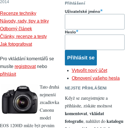
2014
Přihlášení
Uživatelské jméno
Recenze techniky
Návody, rady, tipy a triky
Odborný článek
Heslo
Články, recenze a testy
Jak fotografovat
Pro vkládání komentářů se
musíte
registrovat
nebo
Vytvořit nový účet
přihlásit
Obnovení vašeho hesla
Tato druhá
NEJSTE PŘIHLÁŠENI
nejmenší
Když se zaregistrujete a
zrcadlovka
přihlásíte, získáte možnost
Canonu
komentovat
vkládat
,
model
fotografie
katalogu
, nahlížet do
EOS 1200D může být prvním