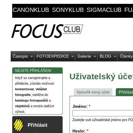
CANONKLUB
SONYKLUB
SIGMACLUB
FU
Časopis
FOTOEXPEDICE
Galerie
BLOG
Články
NEJSTE PŘIHLÁŠENI
Uživatelský úče
Když se zaregistrujete a
přihlásíte, získáte možnost
komentovat
,
vkládat
Vytvořit nový účet
Přihlási
fotografie
, nahlížet do
katalogu fotoaparátů
a
Jméno:
*
objektivů
a mnoho dalších
výhod.
Zadejte své uživatelské jméno pro
Přihlásit
Heslo:
*