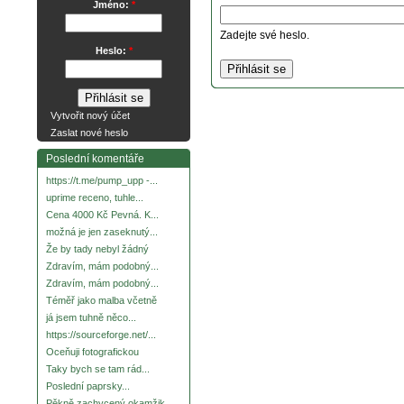
Jméno:
*
Zadejte své heslo.
Heslo:
*
Vytvořit nový účet
Zaslat nové heslo
Poslední komentáře
https://t.me/pump_upp -...
uprime receno, tuhle...
Cena 4000 Kč Pevná. K...
možná je jen zaseknutý...
Že by tady nebyl žádný
Zdravím, mám podobný...
Zdravím, mám podobný...
Téměř jako malba včetně
já jsem tuhně něco...
https://sourceforge.net/...
Oceňuji fotografickou
Taky bych se tam rád...
Poslední paprsky...
Pěkně zachycený okamžik.