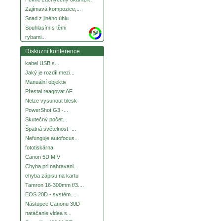
Zajímavá kompozice,...
Snad z jiného úhlu
Souhlasím s těmi
more
rybami...
Diskuzní konference
kabel USB s...
Jaký je rozdíl mezi...
Manuální objektiv
Přestal reagovat AF
Nelze vysunout blesk
PowerShot G3 -...
Skutečný počet...
Špatná světelnost -...
Nefunguje autofocus...
fototiskárna
Canon 5D MIV
Chyba pri nahravani...
chyba zápisu na kartu
Tamron 16-300mm f/3....
EOS 20D - systém....
Nástupce Canonu 30D
natáčanie videa s...