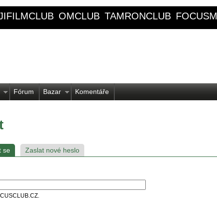
JIFILMCLUB
OMCLUB
TAMRONCLUB
FOCUSM
Fórum
Bazar
Komentáře
t
t se
Zaslat nové heslo
 FOCUSCLUB.CZ.